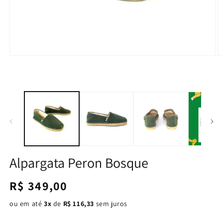
Alpargata Peron Bosque
Preço
R$ 349,00
normal
ou em até
3x
de
R$ 116,33
sem juros