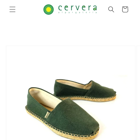
Pular
para o
Carrinho
conteúdo
Pular para
as
informações
do produto