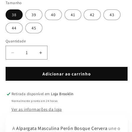
Tamanho
38
39
40
41
42
43
44
45
Quantidade
Quantidade
Diminuir
Aumentar
a
a
quantidade
quantidade
de
de
Adicionar ao carrinho
Alpargata
Alpargata
Peron
Peron
Bosque
Bosque
Retirada disponível em
Loja Brooklin
Normalmente pronto em 24 horas
Ver as informações da loja
A
Alpargata Masculina Perón Bosque Cervera
une o