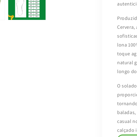
autentic
Produzid
Cervera, 
sofistic
lona 100
toque ag
natural g
longo do
O solado
proporci
tornando
baladas,
casual n
calçado 