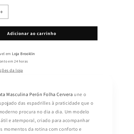
Aumentar
a
quantidade
de
Adicionar ao carrinho
Alpargata
Peron
Folha
ível em
Loja Brooklin
nto em 24 horas
ções da loja
ata Masculina Perón Folha Cervera
une o
espojado das espadrilles à praticidade que o
derno procura no dia a dia. Um modelo
rsátil e atemporal, criado para acompanhar
es momentos da rotina com conforto e