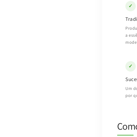
✓
Trad
Produ
a ess
moder
✓
Suce
Um do
por q
Como