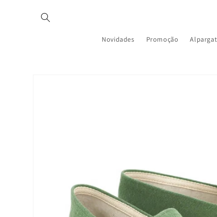
Pular
para o
conteúdo
Novidades
Promoção
Alparga
Pular para
as
informações
do produto