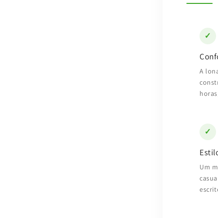
✓
Conf
A lon
const
horas
✓
Estil
Um mo
casua
escrit