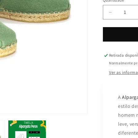
Quantidade
Quantidade
Diminuir
a
quantidade
de
Alpargata
Peron
Folha
Retirada dispon
Normalmente pro
Ver as informa
A
Alparg
estilo d
homem mo
leve, ve
diferent