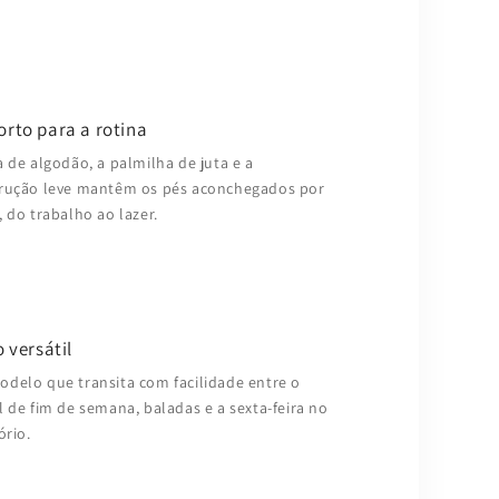
orto para a rotina
a de algodão, a palmilha de juta e a
rução leve mantêm os pés aconchegados por
, do trabalho ao lazer.
o versátil
delo que transita com facilidade entre o
l de fim de semana, baladas e a sexta-feira no
ório.