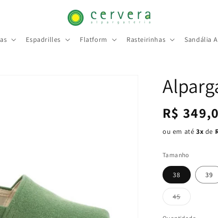
tas
Espadrilles
Flatform
Rasteirinhas
Sandália 
Alparg
Preço
R$ 349,
normal
ou em até
3x
de
Tamanho
38
39
Variante
45
esgotada
ou
indisponíve