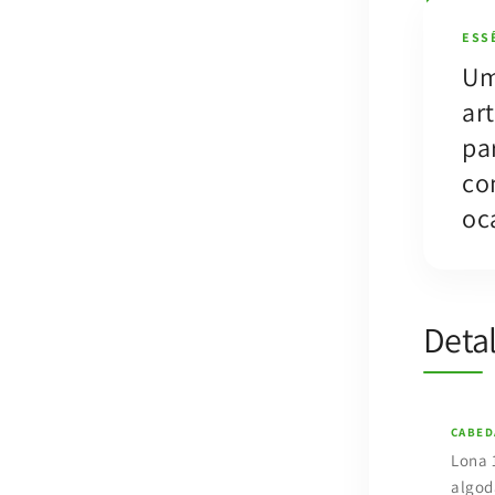
ESS
Um
ar
par
co
oc
Deta
CABED
Lona 
algod