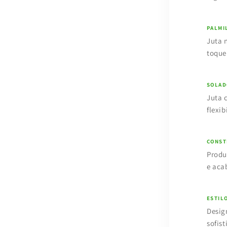
PALMI
Juta 
toque
SOLAD
Juta 
flexib
CONST
Produ
e aca
ESTIL
Desig
sofist