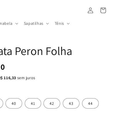
Fazer
Carrinho
login
Anabela
Sapatilhas
Tênis
ata Peron Folha
00
R$ 116,33
sem juros
40
41
42
43
44
l