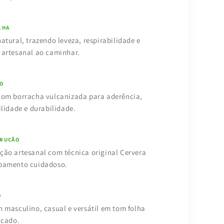
LHA
natural, trazendo leveza, respirabilidade e
 artesanal ao caminhar.
O
com borracha vulcanizada para aderência,
ilidade e durabilidade.
RUÇÃO
ção artesanal com técnica original Cervera
bamento cuidadoso.
O
n masculino, casual e versátil em tom folha
icado.