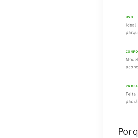
USO
Ideal
parqu
CONF
Model
aconc
PROD
Feita
padrã
Por q