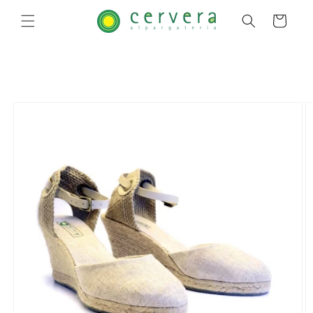
Pular
para o
Carrinho
conteúdo
Pular para
as
informações
do produto