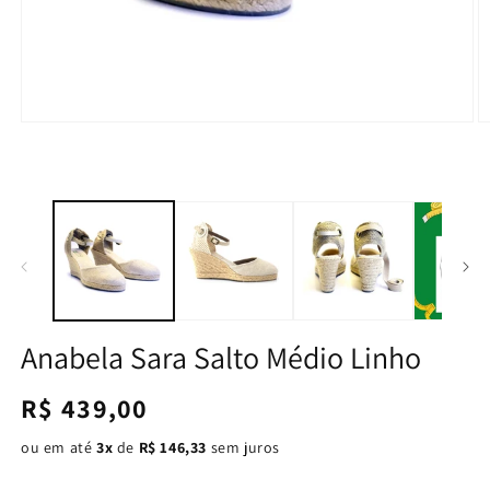
Anabela Sara Salto Médio Linho
Preço
R$ 439,00
normal
ou em até
3x
de
R$ 146,33
sem juros