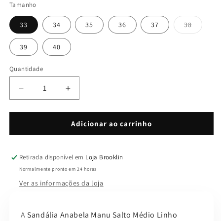
Tamanho
Variante
33
34
35
36
37
38
esgotad
ou
indispon
39
40
Quantidade
Quantidade
Diminuir
Aumentar
a
a
quantidade
quantidade
de
de
Adicionar ao carrinho
Anabela
Anabela
Sara
Sara
Salto
Salto
Retirada disponível em
Loja Brooklin
Médio
Médio
Normalmente pronto em 24 horas
Linho
Linho
Ver as informações da loja
A
Sandália Anabela Manu Salto Médio Linho