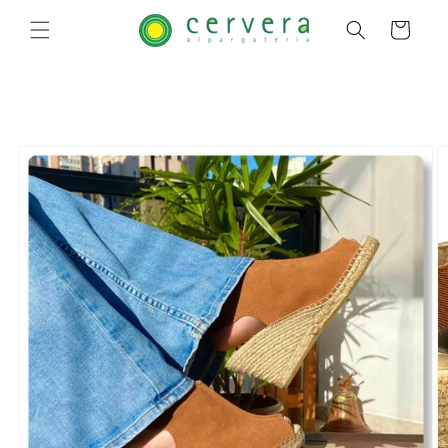
Pular
para o
Carrinho
conteúdo
Pular para
as
informações
do produto