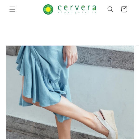
Pular
para o
Carrinho
conteúdo
Pular para
as
informações
do produto