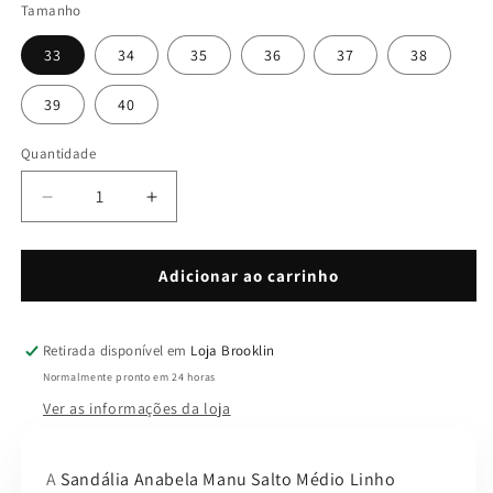
Tamanho
33
34
35
36
37
38
39
40
Quantidade
Quantidade
Diminuir
Aumentar
a
a
quantidade
quantidade
de
de
Adicionar ao carrinho
Anabela
Anabela
Manu
Manu
Salto
Salto
Retirada disponível em
Loja Brooklin
Médio
Médio
Normalmente pronto em 24 horas
Linho
Linho
Ver as informações da loja
A
Sandália Anabela Manu Salto Médio Linho