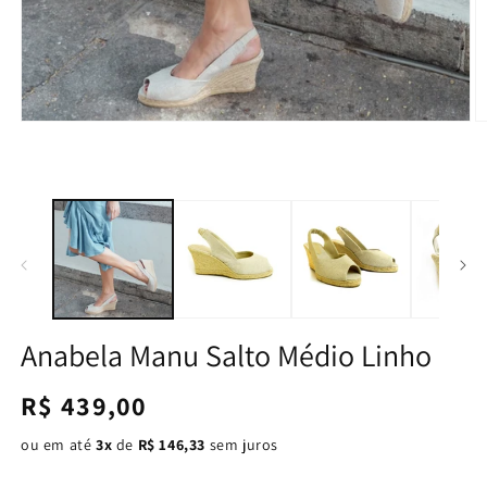
Anabela Manu Salto Médio Linho
Preço
R$ 439,00
normal
ou em até
3x
de
R$ 146,33
sem juros